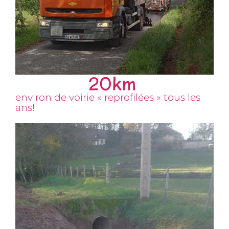
20
km 
environ de voirie « reprofilées » tous les
ans!