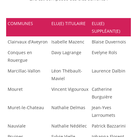
COMMUNES
ELU(E) TITULAIRE
ELU(E)
SUPPLÉANT(E)
Clairvaux d’Aveyron
Isabelle Mazenc
Blaise Duvernois
Conques en
Davy Lagrange
Evelyne Rols
Rouergue
Marcillac-Vallon
Léon Thébault-
Laurence Dalbin
Maviel
Mouret
Vincent Vigouroux
Catherine
Burguière
Muret-le-Chateau
Nathalie Delmas
Jean-Yves
Larroumets
Nauviale
Nathalie Nédélec
Patrick Bazzarini
Pruines
Sylvie Vielle
Johanna Florent