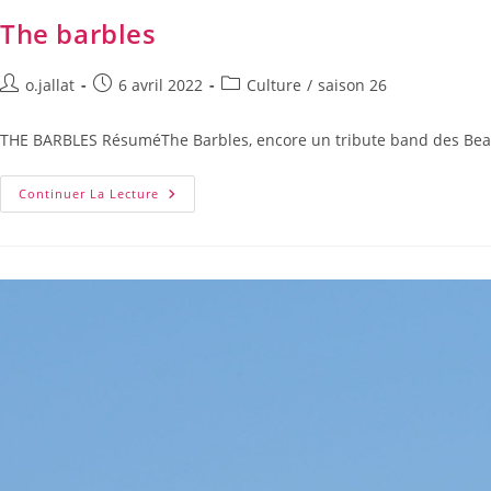
The barbles
o.jallat
6 avril 2022
Culture
/
saison 26
THE BARBLES RésuméThe Barbles, encore un tribute band des Beatles
Continuer La Lecture